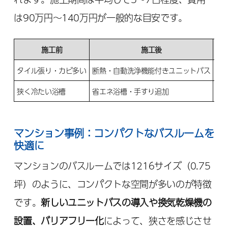
は90万円～140万円が一般的な目安です。
施工前
施工後
タイル張り・カビ多い
断熱・自動洗浄機能付きユニットバス
98
狭く冷たい浴槽
省エネ浴槽・手すり追加
11
マンション事例：コンパクトなバスルームを
快適に
マンションのバスルームでは1216サイズ（0.75
坪）のように、コンパクトな空間が多いのが特徴
です。
新しいユニットバスの導入や換気乾燥機の
設置、バリアフリー化
によって、狭さを感じさせ