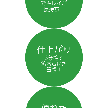
でキレイが
長持ち！
仕上がり
3分艶で
落ち着いた
質感！