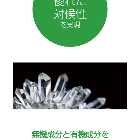
優れた
対候性
を実現
無機成分と有機成分を