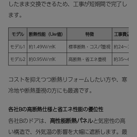
したまま交換できるため、工事が短期間で完了し
ます。
モデル
断熱性能（Uw値）
特徴
工事費込価
モデル1
約1.49W/㎡K
標準断熱・コスパ重視
約24～38
モデル2
約0.95W/㎡K
高断熱・省エネ重視
約35～60
コストを抑えつつ断熱リフォームしたい方や、寒
冷地や断熱重視の方にも最適です。
各社Bの高断熱仕様と省エネ性能の優位性
各社Bのドアは、
高性能断熱パネル
と気密性の高
い構造で、外気温の影響を大幅に遮断します。最