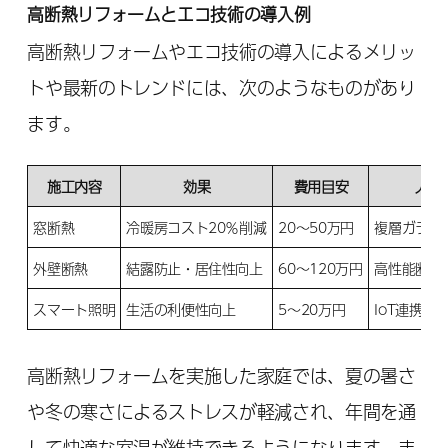
高断熱リフォームとエコ技術の導入例
高断熱リフォームやエコ技術の導入によるメリッ
トや最新のトレンドには、次のようなものがあり
ます。
施工内容
効果
費用目安
人気
窓断熱
冷暖房コスト20％削減
20～50万円
複層ガラス
外壁断熱
結露防止・居住性向上
60～120万円
高性能断熱
スマート照明
生活の利便性向上
5～20万円
IoT連携照
高断熱リフォームを実施した家庭では、夏の暑さ
や冬の寒さによるストレスが軽減され、年間を通
して快適な室温が維持できるようになります。ま