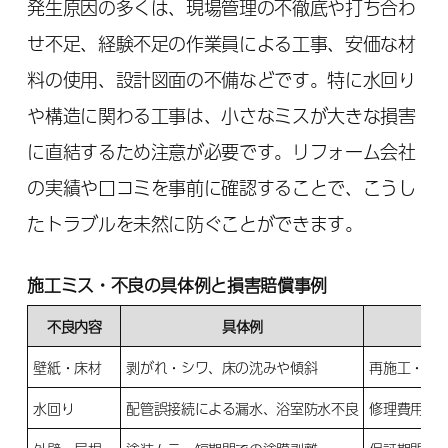
発生原因の多くは、現場管理の不徹底や打ち合わ
せ不足、経験不足の作業員による工事、安価な材
料の使用、設計図面の不備などです。特に水回り
や構造に関わる工事は、小さなミスが大きな損害
に直結するため注意が必要です。リフォーム会社
の実績や口コミを事前に確認することで、こうし
たトラブルを未然に防ぐことができます。
施工ミス・不良の具体例と損害賠償事例
不良内容
具体例
損
壁紙・床材
剥がれ・シワ、床の沈みや傾斜
再施工・材
水回り
配管誤接続による漏水、浴室防水不良
修理費用負