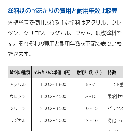
塗料別の㎡あたりの費用と耐用年数比較表
外壁塗装で使用される主な塗料はアクリル、ウレ
タン、シリコン、ラジカル、フッ素、無機塗料で
す。それぞれの費用と耐用年数を下記の表で比較
できます。
塗料の種類
㎡あたりの単価（円）
耐用年数（年）
特徴
アクリル
1,000〜1,800
5〜7
コスト重視
ウレタン
1,800〜2,500
7〜10
柔軟性があ
シリコン
2,500〜3,500
10〜15
バランス型
ラジカル
3,000〜4,000
12〜16
劣化しにく