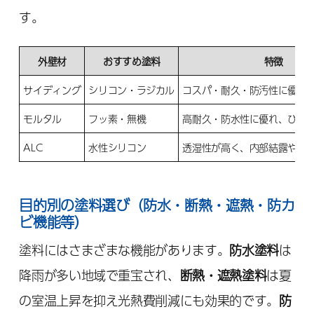
す。
外壁材
おすすめ塗料
特徴
サイディング
シリコン・ラジカル
コスパ・耐久・防汚性に優れ
モルタル
フッ素・無機
高耐久・防水性に優れ、ひび
ALC
水性シリコン
透湿性が高く、内部結露や塗
目的別の塗料選び（防水・断熱・遮熱・防カ
ビ機能等）
塗料にはさまざまな機能があります。
防水塗料
は
降雨が多い地域で重宝され、
断熱・遮熱塗料
は夏
の室温上昇を抑え光熱費削減にも効果的です。
防