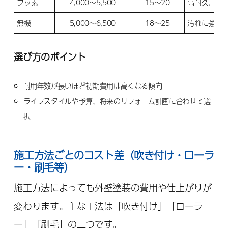
フッ素
4,000〜5,500
15〜20
高耐久、メ
無機
5,000〜6,500
18〜25
汚れに強く
選び方のポイント
耐用年数が長いほど初期費用は高くなる傾向
ライフスタイルや予算、将来のリフォーム計画に合わせて選
択
施工方法ごとのコスト差（吹き付け・ローラ
ー・刷毛等）
施工方法によっても外壁塗装の費用や仕上がりが
変わります。主な工法は「吹き付け」「ローラ
ー」「刷毛」の三つです。