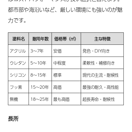
都市部や海沿いなど、厳しい環境にも強いのが魅
力です。
塗料名
耐用年数
価格帯（㎡）
主な特徴
アクリル
3～7年
安価
発色・DIY向き
ウレタン
5～10年
中程度
柔軟性・補修向き
シリコン
8～15年
標準
現代の主流・耐候性
フッ素
15～20年
高価
最強の耐久・高性能
無機
18～25年
最も高価
超長寿命・耐候性
長所